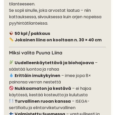
tilanteeseen.
Se sopii sinulle, joka arvostat laatua – niin
kattauksessa, siivouksessa kuin arjen nopeissa
pyyhintätilanteissa.
50 kpl / pakkaus
Jokainen liina on kooltaan n. 30 × 40 cm
Miksi valita Puuna Liina
Uudelleenkäytettävä ja biohajoava
–
säästää luontoa ja rahaa
Erittäin imukykyinen
– imee jopa 8×
painonsa verran nestettä
Nukkaamaton ja kestävä
– ei hajoa
käytössä, kestää kosteutta ja kulutusta
Turvallinen ruoan kanssa
– ISEGA-
sertifioitu ja elintarviketurvallinen
Valmistettu Suomessa
– vastuullisesti ja