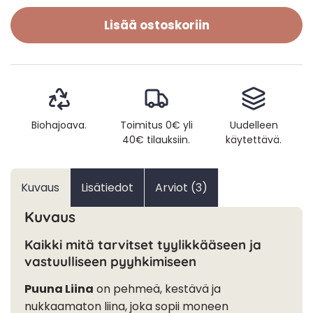
Lisää ostoskoriin
Biohajoava.
Toimitus 0€ yli
Uudelleen
40€ tilauksiin.
käytettävä.
Kuvaus
Lisätiedot
Arviot (3)
Kuvaus
Kaikki mitä tarvitset tyylikkääseen ja
vastuulliseen pyyhkimiseen
Puuna Liina
on pehmeä, kestävä ja
nukkaamaton liina, joka sopii moneen