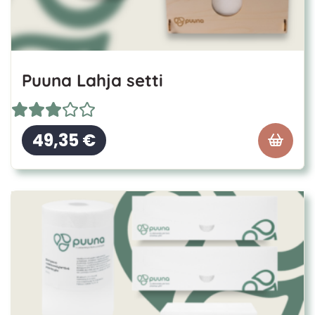
Puuna Lahja setti
49,35
€