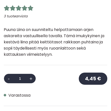
3 tuotearviota
Puuna Liina on suunniteltu helpottamaan arjen
askareita vastuullisella tavalla. Tämä imukykyinen ja
kestävä liina pitää keittiötasot raikkaan puhtaina ja
sopii täydellisesti myös ruoanlaittoon sekä
kattauksen viimeistelyyn.
Puuna
4,45
€
Liina
määrä
Varastossa