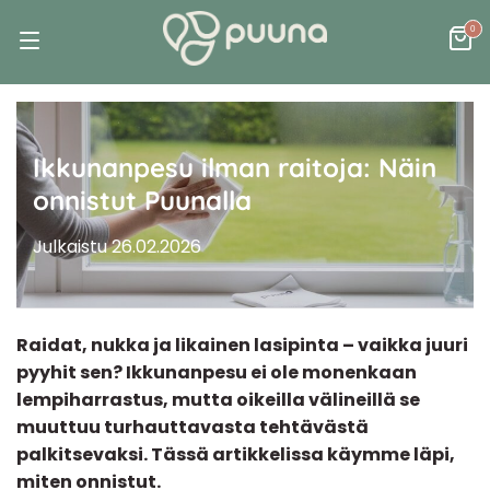
0
Ikkunanpesu ilman raitoja: Näin
onnistut Puunalla
Julkaistu 26.02.2026
Raidat, nukka ja likainen lasipinta – vaikka juuri
pyyhit sen? Ikkunanpesu ei ole monenkaan
lempiharrastus, mutta oikeilla välineillä se
muuttuu turhauttavasta tehtävästä
palkitsevaksi. Tässä artikkelissa käymme läpi,
miten onnistut.