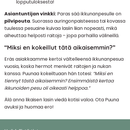
lopputuloksesta!
Asiantuntijan vinkki:
Paras sää ikkunanpesulle on
pilvipouta
. Suorassa auringonpaisteessa tai kovassa
tuulessa pesuaine kuivaa lasiin liian nopeasti, mikä
aiheuttaa helposti raitoja – jopa parhailla välineillä.
“Miksi en kokeillut tätä aikaisemmin?”
Eräs asiakkaamme kertoi vältelleensä ikkunanpesua
vuosia, koska hermot menivät raitojen ja nukan
kanssa. Puunaa kokeiltuaan hän totesi:
“Miksi en
tiennyt tästä aikaisemmin? Ensimmäistä kertaa
ikkunoiden pesu oli oikeasti helppoa.”
Älä anna likaisen lasin viedä kotisi valoa. Ota Puuna
avuksi ja huomaa ero!