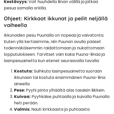
Kestävyys:
Voit huuhdella liinan välillä ja jatkaa
pesua samalla arkilla.
Ohjeet: Kirkkaat ikkunat ja peilit neljällä
vaiheella
Ikkunoiden pesu Puunalla on nopeaa ja vaivatonta.
Kuten yllä kertasimme, niin Puunan avulla pääset
todennäköisemmin raidattomaan ja nukattomaan
lopputulokseen. Tarvitset vain kaksi Puuna-liinaa ja
lasinpesuainetta kun etenet seuraavalla tavalla:
Kostuta:
Suihkuta lasinpesuainetta suoraan
ikkunaan tai kostuta ensimmäinen Puuna-liina
aineella.
Pese:
Pyyhi pinta ylhäältä alas tasaisin liikkein.
Kuivaa:
Pyyhkäise puhtaalla ja kuivalla Puunalla
heti perään.
Valmis:
Nauti kirkkaasta ja puhtaasta