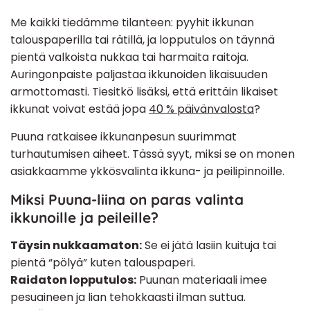
Me kaikki tiedämme tilanteen: pyyhit ikkunan
talouspaperilla tai rätillä, ja lopputulos on täynnä
pientä valkoista nukkaa tai harmaita raitoja.
Auringonpaiste paljastaa ikkunoiden likaisuuden
armottomasti. Tiesitkö lisäksi, että erittäin likaiset
ikkunat voivat estää jopa
40 % päivänvalosta
?
Puuna ratkaisee ikkunanpesun suurimmat
turhautumisen aiheet. Tässä syyt, miksi se on monen
asiakkaamme ykkösvalinta ikkuna- ja peilipinnoille.
Miksi Puuna-liina on paras valinta
ikkunoille ja peileille?
Täysin nukkaamaton:
Se ei jätä lasiin kuituja tai
pientä “pölyä” kuten talouspaperi.
Raidaton lopputulos:
Puunan materiaali imee
pesuaineen ja lian tehokkaasti ilman suttua.